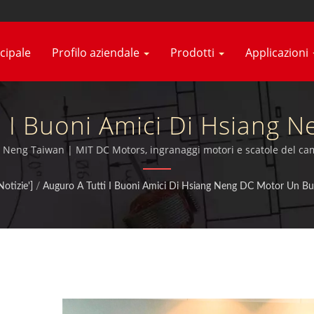
cipale
Profilo aziendale
Prodotti
Applicazioni
i I Buoni Amici Di Hsiang 
elice! | Produttore Di Mot
g Neng Taiwan | MIT DC Motors, ingranaggi motori e scatole del camb
TUV, CE e UL.
anaggi Planetari Robusti |
Notizie']
/
Auguro A Tutti I Buoni Amici Di Hsiang Neng DC Motor Un Bu