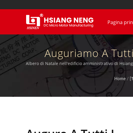
Pagina prin
Auguriamo A Tutt
Stagione Natalizia F
Albero di Natale nell'edificio amministrativo di Hsian
Giri E Ingr
Home
/
['