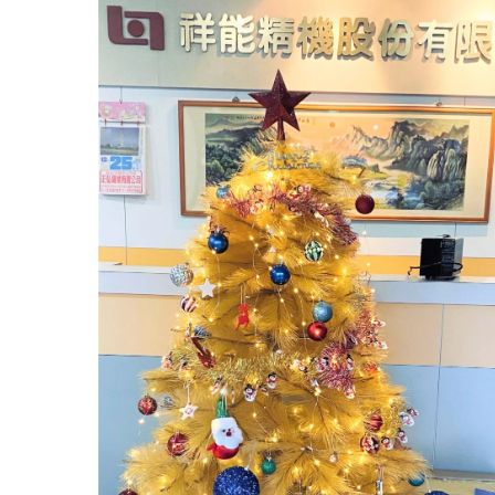
ore CC Con Diametro
Motori A Ingranaggi C