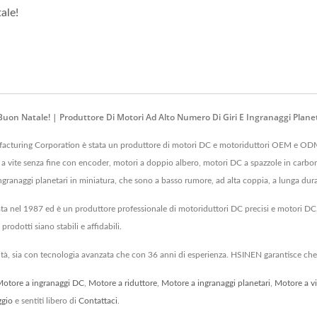
ale!
uon Natale! | Produttore Di Motori Ad Alto Numero Di Giri E Ingranaggi Plane
turing Corporation è stata un produttore di motori DC e motoriduttori OEM e ODM. 
 vite senza fine con encoder, motori a doppio albero, motori DC a spazzole in carboni
a ingranaggi planetari in miniatura, che sono a basso rumore, ad alta coppia, a lunga du
 nel 1987 ed è un produttore professionale di motoriduttori DC precisi e motori DC
odotti siano stabili e affidabili.
ità, sia con tecnologia avanzata che con 36 anni di esperienza. HSINEN garantisce che 
otore a ingranaggi DC
,
Motore a riduttore
,
Motore a ingranaggi planetari
,
Motore a vi
ggio
e sentiti libero di
Contattaci
.