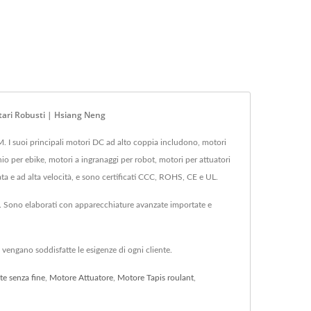
tari Robusti | Hsiang Neng
I suoi principali motori DC ad alto coppia includono, motori
o per ebike, motori a ingranaggi per robot, motori per attuatori
rata e ad alta velocità, e sono certificati CCC, ROHS, CE e UL.
. Sono elaborati con apparecchiature avanzate importate e
vengano soddisfatte le esigenze di ogni cliente.
te senza fine
,
Motore Attuatore
,
Motore Tapis roulant
,