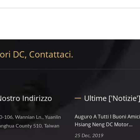
ri DC, Contattaci.
 Nostro Indirizzo
Ultime ['Notizie'
Auguro A Tutti I Buoni Amici
0-106, Wannian Ln., Yuanlin
Hsiang Neng DC Motor...
anghua County 510, Taiwan
25 Dec, 2019