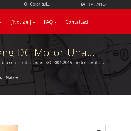
ITALIANO
['Notizie']
FAQ
Contattaci
Neng DC Motor Una
ori Ad Alto Numero Di
io con certificazione ISO 9001:2015 inoltre certificati
 Hsiang Neng
on Natale!