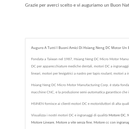
Grazie per averci scelto e vi auguriamo un Buon Nat
Auguro A Tutti I Buoni Amici Di Hsiang Neng DC Motor Un B
Fondata a Taiwan nel 1987, Hsiang Neng DC Micro Motor Manufac
DC per apparecchiature mediche dentali, motori DC a ingranaggi a
lineari, motori per levigatrici a nastro per tapis roulant, motori 
Hsiang Neng DC Micro Motor Manufacturing Corp. è stata fondata
macchine CNC, e la produzione semi-automatica garantisce che i pr
HSINEN fornisce ai clienti motori DC e motoriduttori di alta qual
Visualizza i nostri motori DC e ingranaggi di qualità
Motore DC
,
M
Motore Lineare
,
Motore a vite senza fine
,
Motore cc con ingrana