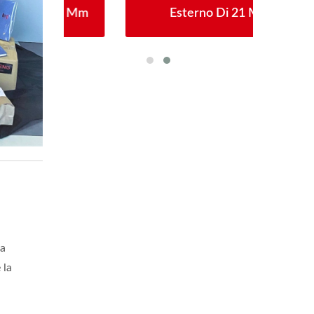
30 Mm
Esterno Di 21 Mm
Dia
za
 la