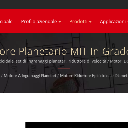
cipale
Profilo aziendale
Prodotti
Applicazioni
ore Planetario MIT In Grad
der.| Produttore Di Motor
loidale, set di ingranaggi planetari, riduttore di velocità / Motori
certificazione ISO 9001:2015, TUV, CE e UL.
Ingranaggi | Hsiang Neng
/
Motore A Ingranaggi Planetari
/
Motore Riduttore Epicicloidale Diame