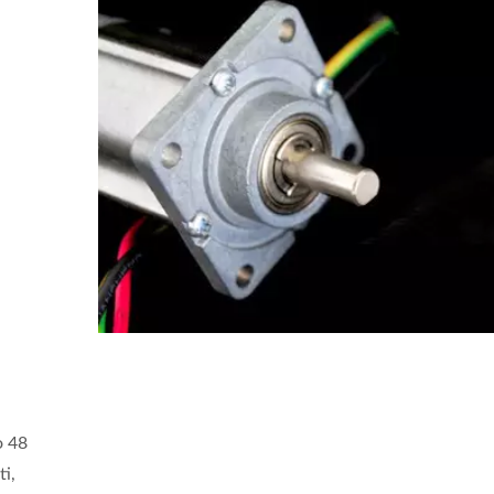
o 48
ti,