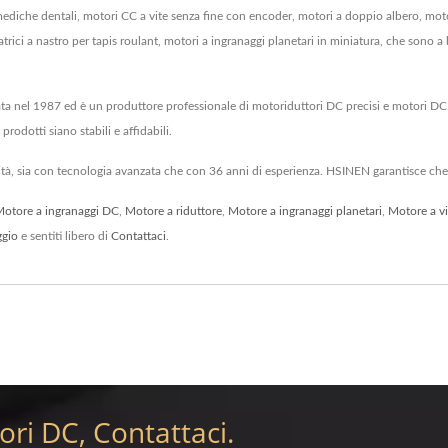
che dentali, motori CC a vite senza fine con encoder, motori a doppio albero, motori
gatrici a nastro per tapis roulant, motori a ingranaggi planetari in miniatura, che sono a
 nel 1987 ed è un produttore professionale di motoriduttori DC precisi e motori DC
odotti siano stabili e affidabili.
ità, sia con tecnologia avanzata che con 36 anni di esperienza. HSINEN garantisce che 
otore a ingranaggi DC
,
Motore a riduttore
,
Motore a ingranaggi planetari
,
Motore a vi
ggio
e sentiti libero di
Contattaci
.
ri DC, Contattaci.