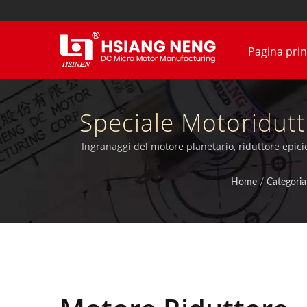
Pagina prin
Speciale Motoridutt
Motori DC Ed Enco
Ingranaggi del motore planetario, riduttore epicic
Home
/
Categoria