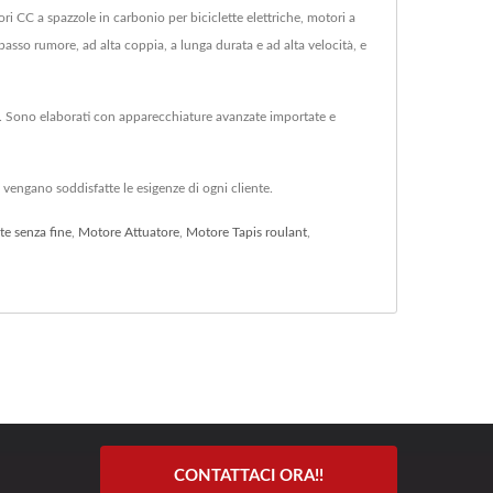
 CC a spazzole in carbonio per biciclette elettriche, motori a
 basso rumore, ad alta coppia, a lunga durata e ad alta velocità, e
. Sono elaborati con apparecchiature avanzate importate e
vengano soddisfatte le esigenze di ogni cliente.
te senza fine
,
Motore Attuatore
,
Motore Tapis roulant
,
CONTATTACI ORA!!