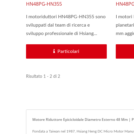
Planetari Di Φ 48mm
24V C
HN48PG-HN355
HN48PG
Plane
I motoriduttori HN48PG-HN355 sono
I motori
sviluppati dal team di ricerca e
planetar
sviluppo professionale di Hsiang...
mm aggi
Particolari
Risultato 1 - 2 di 2
Motore Riduttore Epicicloidale Diametro Esterno 48 Mm | P
Fondata a Taiwan nel 1987, Hsiang Neng DC Micro Motor Manufac