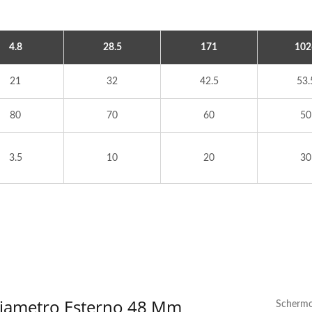
4.8
28.5
171
102
21
32
42.5
53.
80
70
60
50
3.5
10
20
30
ore CC Con Diametro
Motori A Ingranaggi C
Esterno Di 21 Mm
Diametro Esterno Di 
 Diametro Esterno 48 Mm
Schermo