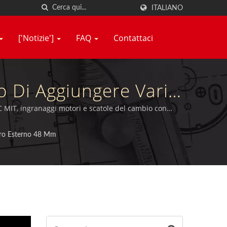
ITALIANO
['Notizie']
FAQ
Contattaci
o Di Aggiungere Vari
i Ad Alto Coppia E
 DC MIT, ingranaggi motori e scatole del cambio con
tro Esterno 48 Mm