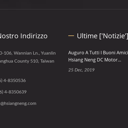
 Nostro Indirizzo
Ultime ['Notizie'
Auguro A Tutti I Buoni Amici
0-106, Wannian Ln., Yuanlin
Hsiang Neng DC Motor...
anghua County 510, Taiwan
25 Dec, 2019
6) 4-8350536
6) 4-8350639
s@hsiangneng.com