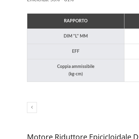
RAPPORTO
DIM "L" MM
EFF
Coppia ammissibile
(kg-cm)
Motori A Ingranaggi CC Con
Mot
Diametro Esterno Di 30 Mm
Motore Riduttore Epicicloidale