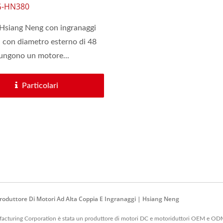
on Ingranaggi
-HN380
tari Di 48 Mm
 Hsiang Neng con ingranaggi
i con diametro esterno di 48
ungono un motore...
Particolari
roduttore Di Motori Ad Alta Coppia E Ingranaggi | Hsiang Neng
turing Corporation è stata un produttore di motori DC e motoriduttori OEM e ODM. I