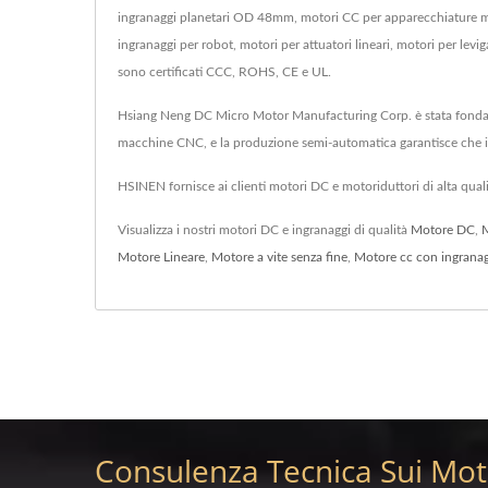
ingranaggi planetari OD 48mm, motori CC per apparecchiature medi
ingranaggi per robot, motori per attuatori lineari, motori per levi
sono certificati CCC, ROHS, CE e UL.
Hsiang Neng DC Micro Motor Manufacturing Corp. è stata fondata
macchine CNC, e la produzione semi-automatica garantisce che i pr
HSINEN fornisce ai clienti motori DC e motoriduttori di alta qual
Visualizza i nostri motori DC e ingranaggi di qualità
Motore DC
,
M
Motore Lineare
,
Motore a vite senza fine
,
Motore cc con ingrana
Consulenza Tecnica Sui Moto