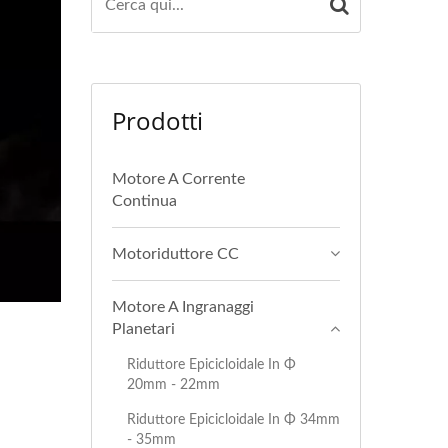
Prodotti
Motore A Corrente
Continua
Motoriduttore CC
Motore A Ingranaggi
Planetari
Riduttore Epicicloidale In Φ
20mm - 22mm
Riduttore Epicicloidale In Φ 34mm
- 35mm