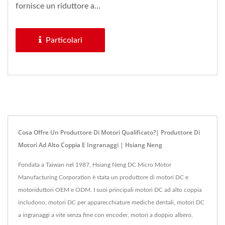
Mm Con Aggiunta
fornisce un riduttore a
Di Un Motore DC Di
ingranaggi a vite senza...
28 Mm Di
Particolari
Diametro.
Cosa Offre Un Produttore Di Motori Qualificato?| Produttore Di
Motori Ad Alto Coppia E Ingranaggi | Hsiang Neng
Fondata a Taiwan nel 1987, Hsiang Neng DC Micro Motor
Manufacturing Corporation è stata un produttore di motori DC e
motoriduttori OEM e ODM. I suoi principali motori DC ad alto coppia
includono, motori DC per apparecchiature mediche dentali, motori DC
a ingranaggi a vite senza fine con encoder, motori a doppio albero,