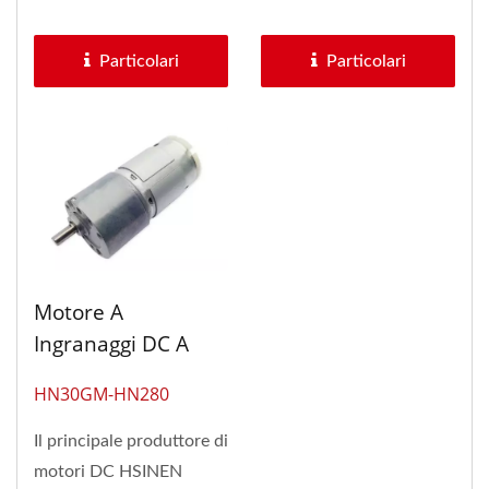
di motori, l'azienda
mm aggiungono un
offre...
motore...
Particolari
Particolari
Motore A
Ingranaggi DC A
Bassa Velocità Da
HN30GM-HN280
3V A 24V, Diametro
Del Riduttore A
Il principale produttore di
Ingranaggi Di 30
motori DC HSINEN