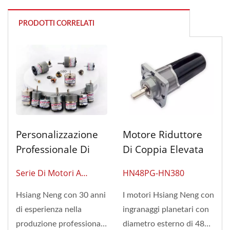
PRODOTTI CORRELATI
Personalizzazione
Motore Riduttore
Professionale Di
Di Coppia Elevata
Motori DC
Da 30 Kg-Cm 6V -
Serie Di Motori A
HN48PG-HN380
24V Con Ingranaggi
Ingranaggi DC HSINEN
Planetari Di 48 Mm
Hsiang Neng con 30 anni
I motori Hsiang Neng con
E Scatole Del Cambio
di esperienza nella
ingranaggi planetari con
produzione professionale
diametro esterno di 48