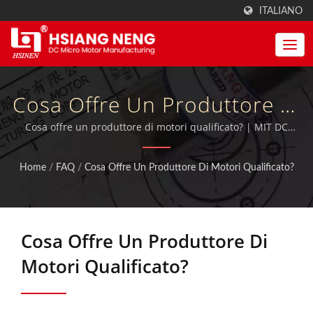
ITALIANO
Cosa Offre Un Produttore Di
Motori Qualificato? | Motori
Cosa offre un produttore di motori qualificato? | MIT DC
Motors, ingranaggi motori e scatole del cambio con
A Vite Senza Fine E
certificazione ISO 9001:2015 inoltre certificati TUV, CE e UL.
Home
/
FAQ
/
Cosa Offre Un Produttore Di Motori Qualificato?
Produttore Di Motori
Elettrici Di Taiwan | Hsiang
Cosa Offre Un Produttore Di
Neng
Motori Qualificato?