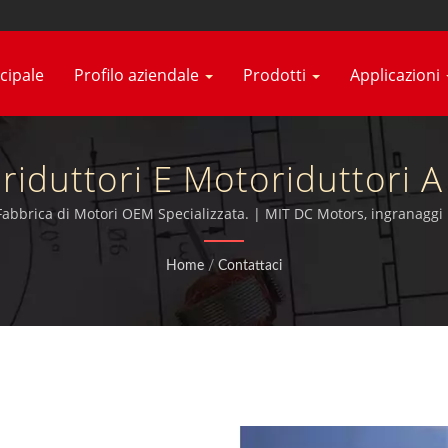
cipale
Profilo aziendale
Prodotti
Applicazioni
riduttori E Motoriduttori A 
n Produttore Di Motori Elet
Fabbrica di Motori OEM Specializzata. | MIT DC Motors, ingranaggi m
9001:2015 inoltre certificati TUV, CE e UL.
Home
/
Contattaci