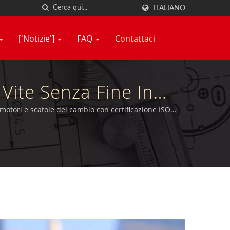
ITALIANO
['Notizie']
FAQ
Contattaci
Vite Senza Fine In
trici | Hsiang Neng
otori e scatole del cambio con certificazione ISO