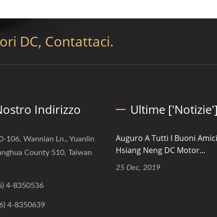
ri DC, Contattaci.
 Nostro Indirizzo
Ultime ['Notizie'
Auguro A Tutti I Buoni Amici
0-106, Wannian Ln., Yuanlin
Hsiang Neng DC Motor...
anghua County 510, Taiwan
25 Dec, 2019
6) 4-8350536
6) 4-8350639