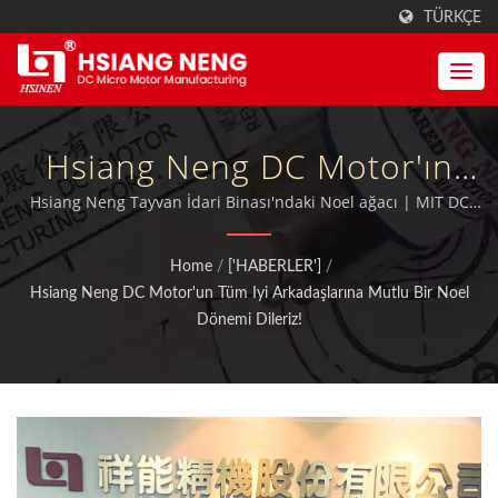
TÜRKÇE
Hsiang Neng DC Motor'ın
Tüm Iyi Arkadaşlarına Mutlu
Hsiang Neng Tayvan İdari Binası'ndaki Noel ağacı | MIT DC
Motorları, Motor Dişlileri ve Dişli Kutuları, ISO 9001:2015
Bir Noel Sezonu Diler! |
kalifikasyonuna sahip olup ayrıca TUV, CE ve UL sertifikalıdır.
Home
/
['HABERLER']
/
Yüksek RPM Ve Güçlü Planet
Hsiang Neng DC Motor'un Tüm Iyi Arkadaşlarına Mutlu Bir Noel
Dönemi Dileriz!
Dişli Motor Üreticisi |
Hsiang Neng