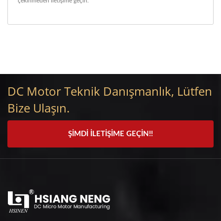
çekinmeden iletişime geçin.
DC Motor Teknik Danışmanlık, Lütfen
Bize Ulaşın.
ŞIMDI İLETIŞIME GEÇIN!!