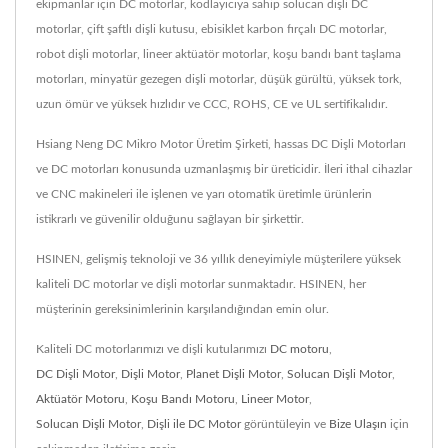
ekipmanlar için DC motorlar, kodlayıcıya sahip solucan dişli DC
motorlar, çift şaftlı dişli kutusu, ebisiklet karbon fırçalı DC motorlar,
robot dişli motorlar, lineer aktüatör motorlar, koşu bandı bant taşlama
motorları, minyatür gezegen dişli motorlar, düşük gürültü, yüksek tork,
uzun ömür ve yüksek hızlıdır ve CCC, ROHS, CE ve UL sertifikalıdır.
Hsiang Neng DC Mikro Motor Üretim Şirketi, hassas DC Dişli Motorları
ve DC motorları konusunda uzmanlaşmış bir üreticidir. İleri ithal cihazlar
ve CNC makineleri ile işlenen ve yarı otomatik üretimle ürünlerin
istikrarlı ve güvenilir olduğunu sağlayan bir şirkettir.
HSINEN, gelişmiş teknoloji ve 36 yıllık deneyimiyle müşterilere yüksek
kaliteli DC motorlar ve dişli motorlar sunmaktadır. HSINEN, her
müşterinin gereksinimlerinin karşılandığından emin olur.
Kaliteli DC motorlarımızı ve dişli kutularımızı
DC motoru
,
DC Dişli Motor
,
Dişli Motor
,
Planet Dişli Motor
,
Solucan Dişli Motor
,
Aktüatör Motoru
,
Koşu Bandı Motoru
,
Lineer Motor
,
Solucan Dişli Motor
,
Dişli ile DC Motor
görüntüleyin ve
Bize Ulaşın
için