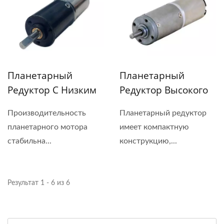
Планетарный
Планетарный
Редуктор С Низким
Редуктор Высокого
Передаточным
Крутящего Момента
Производительность
Планетарный редуктор
Числом Диаметром
Диаметром 22 Мм С
планетарного мотора
имеет компактную
20 Мм С 6-24
6-24 В Постоянным
стабильна...
конструкцию,...
Вольтовым
Током
Постоянным Током
Результат 1 - 6 из 6