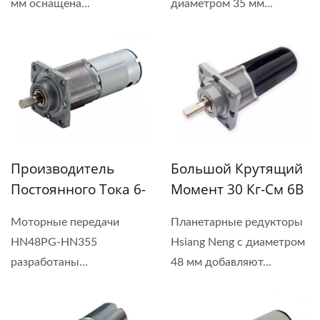
мм оснащена...
диаметром 35 мм...
Моментом 15 Кгс
Диаметром Φ 22 Мм
И Высокой
Надежностью
Производитель
Большой Крутящий
Постоянного Тока 6-
Момент 30 Кг-См 6В
24 В Планетарных
- 24В Планетарный
Моторные передачи
Планетарные редукторы
Редукторов В
Редукторный Мотор
HN48PG-HN355
Hsiang Neng с диаметром
Диаметре 48 Мм
Диаметром 48 Мм
разработаны
48 мм добавляют...
профессиональной...