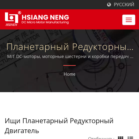
РУССКИЙ
Планетарный Редукторный
ДвигательИскал |
MIT DC-моторы, моторные шестерни и коробки передач с
квалифицированным сертификатом ISO 9001:2015, а также
Производитель
сертификатами TUV, CE и UL.
Home
Высококрутящихся
Моторов И Редукторов |
Хсян Нэн
Ищи Планетарный Редукторный
Двигатель