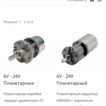
Отображать:
Результат 1 - 6 из 6
6V - 24V
6V - 24V
Планетарные
Планетарный
Редукторы В Φ 35
Мотор С Высоким
Планетарная коробка
Планетарный редуктор
Мм С Допустимым
Крутящим
передач диаметром 35
HSINEN с наружным
Крутящим
Моментом