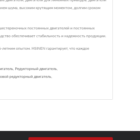
е двигатели, двигатели для линейных приводов, двигатели
внем шума, высоким крутящим моментом, долгим сроком
 шестереночных постоянных двигателей и постоянных
дство обеспечивает стабильность и надежность продукции.
-летним опытом. HSINEN гарантирует, что каждое
игатель
,
Редукторный двигатель
,
овой редукторный двигатель
,