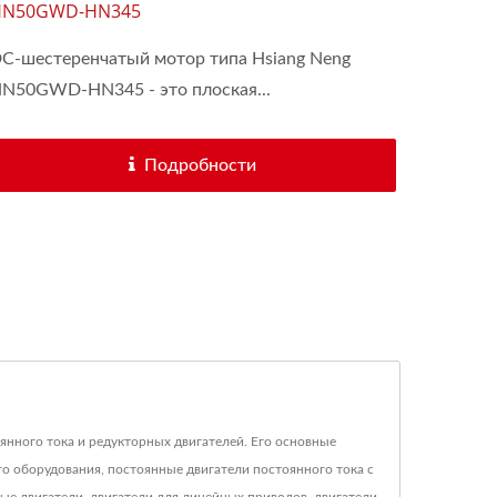
HN50GWD-HN345
Геармотором.
C-шестеренчатый мотор типа Hsiang Neng
N50GWD-HN345 - это плоская...
Подробности
янного тока и редукторных двигателей. Его основные
о оборудования, постоянные двигатели постоянного тока с