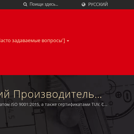
РУССКИЙ
Часто задаваемые вопросы']
кий Производитель
ктродвигателей |
ом ISO 9001:2015, а также сертификатами TUV, CE