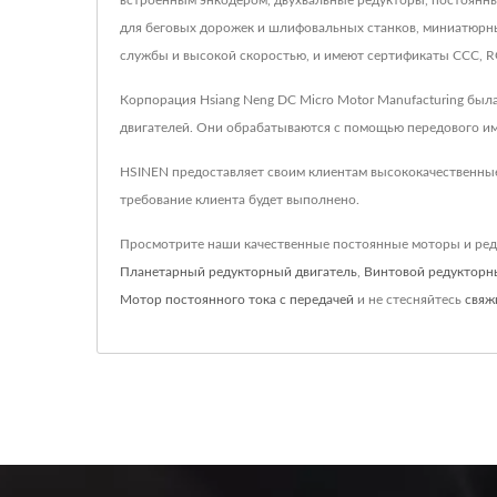
встроенным энкодером, двухвальные редукторы, постоянны
для беговых дорожек и шлифовальных станков, миниатюрн
службы и высокой скоростью, и имеют сертификаты CCC, R
Корпорация Hsiang Neng DC Micro Motor Manufacturing бы
двигателей. Они обрабатываются с помощью передового им
HSINEN предоставляет своим клиентам высококачественные
требование клиента будет выполнено.
Просмотрите наши качественные постоянные моторы и ре
Планетарный редукторный двигатель
,
Винтовой редукторн
Мотор постоянного тока с передачей
и не стесняйтесь
свяж