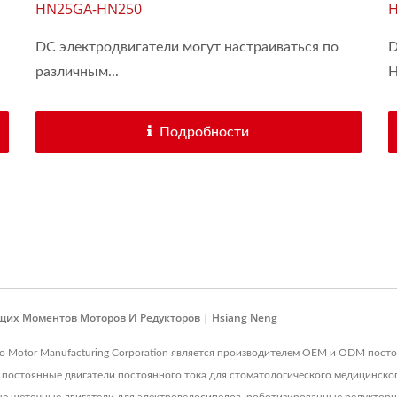
HN25GA-HN250
DC электродвигатели могут настраиваться по
D
различным...
H
Подробности
щих Моментов Моторов И Редукторов | Hsiang Neng
ro Motor Manufacturing Corporation является производителем OEM и ODM посто
постоянные двигатели постоянного тока для стоматологического медицинског