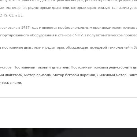
е щеточные двигатели для электровелосипедов, роботизированные редукторны
ые планетарные редукторные двигатели, которые характеризуются низким уро
OHS, CE и UL.
ла основана в 1987 году и является профессиональным производителем точных
портированного оборудования и станков с ЧПУ, а полуавтоматическое произво
 постоянные двигатели и редукторы, обладающие передовой технологией и 36
дукторы
Постоянный токовый двигатель
,
Постоянный токовый редукторный дв
ый двигатель
,
Мотор привода
,
Мотор беговой дорожки
,
Линейный мотор
,
Винт
итесь с нами
.