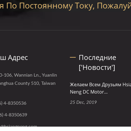
я По Постоянному Току, Пожалуй
ш Адрес
Последние
['Новости']
0-106, Wannian Ln., Yuanlin
anghua County 510, Taiwan
Желаем Всем Друзьям Hsi
Neng DC Motor...
25 Dec, 2019
6) 4-8350536
6) 4-8350639
s@hsiangneng.com