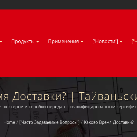
Продукты
Применения
['Новости']
['
я Доставки? | Тайваньс
вячных Редукторов И Эле
ые шестерни и коробки передач с квалифицированным сертификат
и UL.
Hsiang Neng
Home
/
['Часто Задаваемые Вопросы']
/
Каково Время Доставки?