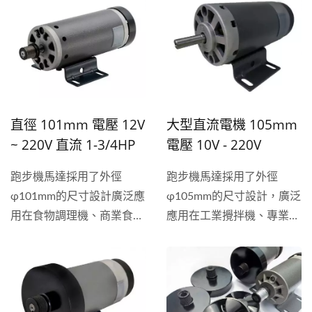
式跑步機上，電壓操作範圍
般狀況下馬達的馬力越大表
90V～220V，並可依照需
示跑步機的穩定性也就越
求客製馬力...
高。
直徑 101mm 電壓 12V
大型直流電機 105mm
~ 220V 直流 1-3/4HP
電壓 10V - 220V
高扭力跑步機馬達
1.25HP 大馬力跑步機
跑步機馬達採用了外徑
跑步機馬達採用了外徑
馬達
φ101mm的尺寸設計廣泛應
φ105mm的尺寸設計，廣泛
用在食物調理機、商業食品
應用在工業攪拌機、專業跑
攪拌機、家用跑步機上，可
步機、電動汽車、敞篷車開
依照需求調整電壓可操作範
篷系統上，可依照需求調整
圍為12V～220V，祥能
電壓可操作範圍為10V～
HN1010系列可調整馬力從
220V，祥能精機馬力調整