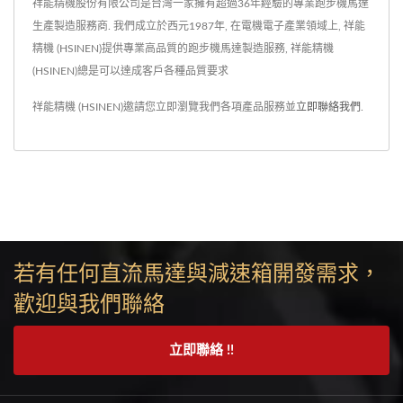
CCC、CE、ROHS、UL檢
列可依照馬達的應用需求來
祥能精機股份有限公司是台灣一家擁有超過36年經驗的專業跑步機馬達
驗認證，QC部門在結構與
進行搭配各種尺寸、樣式、
生產製造服務商. 我們成立於西元1987年, 在電機電子產業領域上, 祥能
精機 (HSINEN)提供專業高品質的跑步機馬達製造服務, 祥能精機
原料上祥能不斷的提升與把
材質的飛輪配件，來產生更
(HSINEN)總是可以達成客戶各種品質要求
關，來保持最佳穩定、輸出
多樣化的動力傳動以及動力
與節能的表現。
輸出。
祥能精機 (HSINEN)邀請您立即瀏覽我們各項產品服務並
立即聯絡我們
.
若有任何直流馬達與減速箱開發需求，
歡迎與我們聯絡
立即聯絡 !!