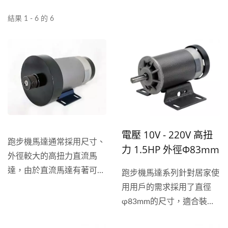
結果 1 - 6 的 6
電壓 10V - 220V 高扭
跑步機馬達通常採用尺寸、
力 1.5HP 外徑φ83mm
外徑較大的高扭力直流馬
直流跑步機馬達
達，由於直流馬達有著可靠
跑步機馬達系列針對居家使
性高、控速方便、啟動轉矩
用用戶的需求採用了直徑
高、靜音、馬達轉速強的優
φ83mm的尺寸，適合裝置
勢，可以完美的滿足給各種
在中小型家用跑步機、摺疊
使用者不同的運動需求，一