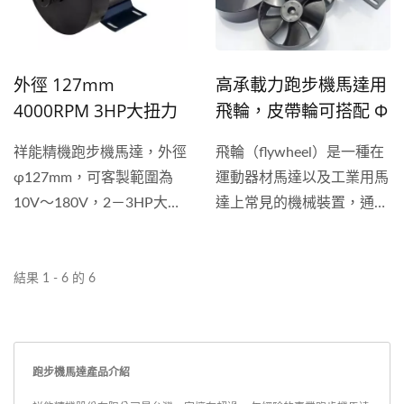
1－1.5HP更符合商業用
至1.25HP更符合商業與休
途，產品特性為快速啟動、
閒用途，產品特性為高穩定
高穩定性、高輸出功率、低
性、高輸出、低噪音、低升
噪音、高規格散熱、容易維
溫、容易安裝，在結構與原
外徑 127mm
高承載力跑步機馬達用
修，在結構與原料上祥能不
料上祥能不斷的提升與改進
4000RPM 3HP大扭力
飛輪，皮帶輪可搭配 Φ
斷的提升與改進後，採用
後，商品採用工業H...
12V - 220V 低噪音跑步
83mm~ Φ 127mm 馬
祥能精機跑步機馬達，外徑
飛輪（flywheel）是一種在
H...
機馬達
達外徑
φ127mm，可客製範圍為
運動器材馬達以及工業用馬
10V～180V，2－3HP大馬
達上常見的機械裝置，通常
力規格，被使用在專業運動
安裝於馬達出力軸上，其功
員訓練、專業健身競技設
能為讓馬達旋轉運動能夠更
備、工業攪拌機、工業設備
平順穩定，目前在市面上常
結果 1 - 6 的 6
等領域。由祥能研發團隊監
見的數種飛輪形式，有飛
製調整具有高穩定性、高輸
輪、皮帶輪飛輪、皮帶輪、
出、低噪音、低升溫、容易
同步帶輪、多楔輪、平帶
跑步機馬達產品介紹
安裝等優點，多項商品通過
輪...等，祥能跑步機馬達系