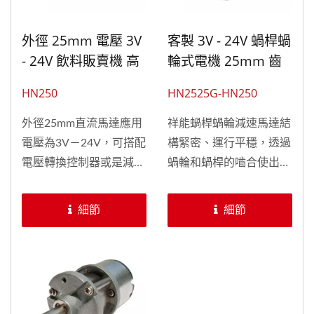
外徑 25mm 電壓 3V
客製 3V - 24V 蝸桿蝸
- 24V 飲料販賣機 高
輪式電機 25mm 齒
轉速直流電機
輪箱搭配直流馬達
HN250
HN2525G-HN250
25mm 外徑
外徑25mm直流馬達應用
祥能蝸桿蝸輪減速馬達結
電壓為3V－24V，可搭配
構緊密、運行平穩，透過
電壓轉換控制器或是減速
蝸輪和蝸桿的嚙合使出力
齒輪箱來應用在各種產品
軸的方向改變，廣泛於工
上，HN250系列具有體
業以及製造領域，祥能精
細節
細節
積小、拆裝便利、控速方
機...
便、性能穩定、低噪音等
特性，除了本身俐落外型
之外，外徑尺寸大小、扭
力規格皆可以依照不同產