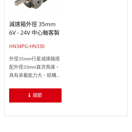
品需求來進行各種微型馬
達／中型直流馬達客製
化。
減速箱外徑 35mm
6V - 24V 中心軸客製
化行星式齒輪慢速馬
HN34PG-HN330
達
外徑35mm行星減速箱搭
配外徑33mm直流馬達，
具有承載能力大、結構緊
密、輸出扭矩大、動力輸
出平穩、大扭力、高性
細節
能、多種減速比供選擇，
祥能行星式齒輪箱透過多
年的研發經驗，使用高精
度生產設備，使行星馬達