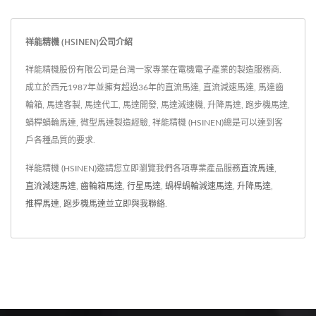
性能穩定並且可於高扭力
環境下使用。
祥能精機 (HSINEN)公司介紹
祥能精機股份有限公司是台灣一家專業在電機電子產業的製造服務商.
成立於西元1987年並擁有超過36年的直流馬達, 直流減速馬達, 馬達齒
輪箱, 馬達客製, 馬達代工, 馬達開發, 馬達減速機, 升降馬達, 跑步機馬達,
蝸桿蝸輪馬達, 微型馬達製造經驗, 祥能精機 (HSINEN)總是可以達到客
戶各種品質的要求.
祥能精機 (HSINEN)邀請您立即瀏覽我們各項專業產品服務
直流馬達
,
直流減速馬達
,
齒輪箱馬達
,
行星馬達
,
蝸桿蝸輪減速馬達
,
升降馬達
,
推桿馬達
,
跑步機馬達
並
立即與我聯絡
.