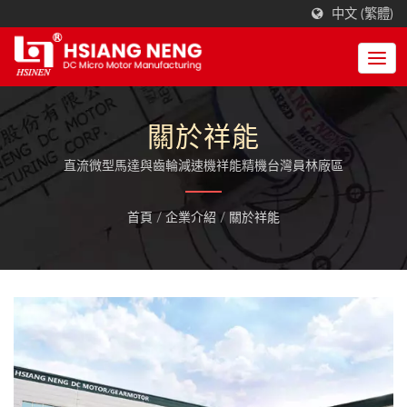
中文 (繁體)
關於祥能
直流微型馬達與齒輪減速機祥能精機台灣員林廠區
首頁
/
企業介紹
/
關於祥能