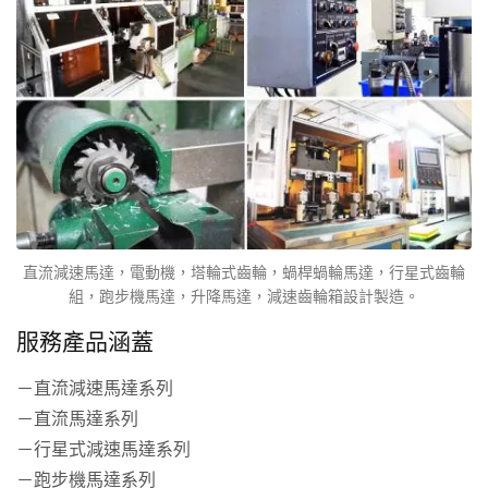
直流減速馬達，電動機，塔輪式齒輪，蝸桿蝸輪馬達，行星式齒輪
組，跑步機馬達，升降馬達，減速齒輪箱設計製造。
服務產品涵蓋
－直流減速馬達系列
－直流馬達系列
－行星式減速馬達系列
－跑步機馬達系列