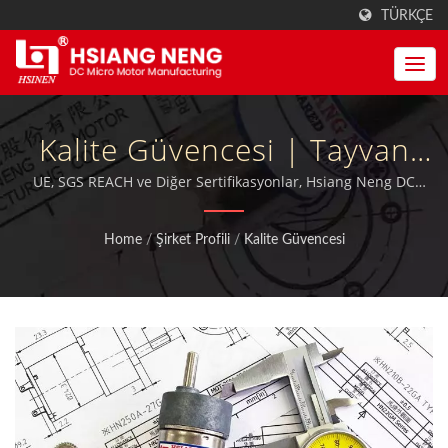
TÜRKÇE
Kalite Güvencesi | Tayvan
Minyatür Solucan Dişli
UE, SGS REACH ve Diğer Sertifikasyonlar, Hsiang Neng DC
Motor Dişli Redüktör Kalite Güvencesi. | MIT DC Motorları,
Motorlar Ve Elektrik Motoru
Motor Dişlileri ve Dişli Kutuları, ISO 9001:2015 kalifikasyonuna
Home
/
Şirket Profili
/
Kalite Güvencesi
sahip olup ayrıca TUV, CE ve UL sertifikalıdır.
Üreticisi | Hsiang Neng