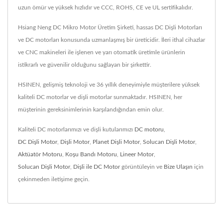
uzun ömür ve yüksek hızlıdır ve CCC, ROHS, CE ve UL sertifikalıdır.
Hsiang Neng DC Mikro Motor Üretim Şirketi, hassas DC Dişli Motorları
ve DC motorları konusunda uzmanlaşmış bir üreticidir. İleri ithal cihazlar
ve CNC makineleri ile işlenen ve yarı otomatik üretimle ürünlerin
istikrarlı ve güvenilir olduğunu sağlayan bir şirkettir.
HSINEN, gelişmiş teknoloji ve 36 yıllık deneyimiyle müşterilere yüksek
kaliteli DC motorlar ve dişli motorlar sunmaktadır. HSINEN, her
müşterinin gereksinimlerinin karşılandığından emin olur.
Kaliteli DC motorlarımızı ve dişli kutularımızı
DC motoru
,
DC Dişli Motor
,
Dişli Motor
,
Planet Dişli Motor
,
Solucan Dişli Motor
,
Aktüatör Motoru
,
Koşu Bandı Motoru
,
Lineer Motor
,
Solucan Dişli Motor
,
Dişli ile DC Motor
görüntüleyin ve
Bize Ulaşın
için
çekinmeden iletişime geçin.