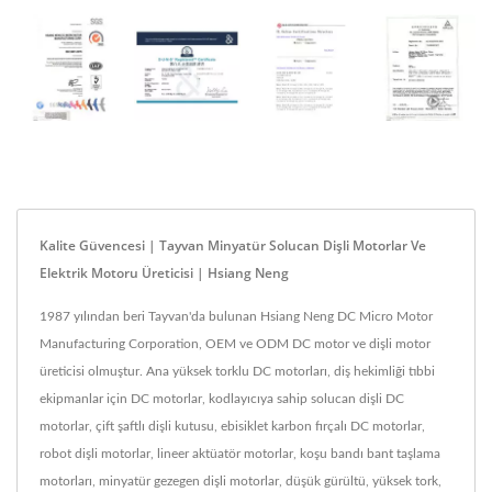
Kalite Güvencesi | Tayvan Minyatür Solucan Dişli Motorlar Ve
Elektrik Motoru Üreticisi | Hsiang Neng
1987 yılından beri Tayvan'da bulunan Hsiang Neng DC Micro Motor
Manufacturing Corporation, OEM ve ODM DC motor ve dişli motor
üreticisi olmuştur. Ana yüksek torklu DC motorları, diş hekimliği tıbbi
ekipmanlar için DC motorlar, kodlayıcıya sahip solucan dişli DC
motorlar, çift şaftlı dişli kutusu, ebisiklet karbon fırçalı DC motorlar,
robot dişli motorlar, lineer aktüatör motorlar, koşu bandı bant taşlama
motorları, minyatür gezegen dişli motorlar, düşük gürültü, yüksek tork,