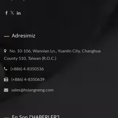
Adresimiz
No. 10-106, Wannian Ln., Yuanlin City, Changhua
County 510, Taiwan (R.O.C.)
(+886) 4-8350536
(+886) 4-8350639
sales@hsiangneng.com
En Son ['HABERLER']