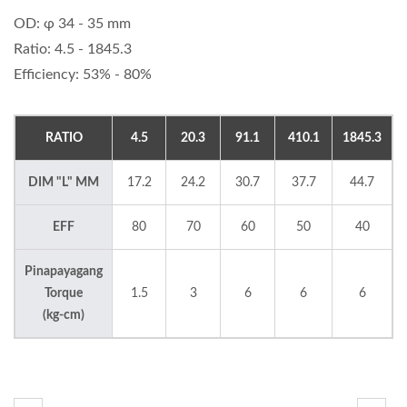
OD: φ 34 - 35 mm
Ratio: 4.5 - 1845.3
Efficiency: 53% - 80%
RATIO
4.5
20.3
91.1
410.1
1845.3
DIM "L" MM
17.2
24.2
30.7
37.7
44.7
EFF
80
70
60
50
40
Pinapayagang
Torque
1.5
3
6
6
6
(kg-cm)