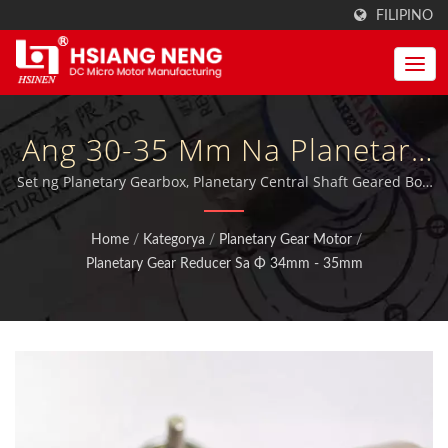
FILIPINO
Ang 30-35 Mm Na Planetary
Gear Reducer Ay Maaaring
Set ng Planetary Gearbox, Planetary Central Shaft Geared Box,
Planetary Motor, Planetary Gears / MIT DC Motors, Motor
Magdagdag Ng Encoder At
Gears at Gearboxs na may kwalipikadong ISO 9001:2015 at
Home
/
Kategorya
/
Planetary Gear Motor
/
sertipikadong TUV, CE at UL.
Controller.| Tagagawa Ng
Planetary Gear Reducer Sa Φ 34mm - 35mm
Mataas Na Pwersa Ng
Motors At Gearboxes |
Hsiang Neng