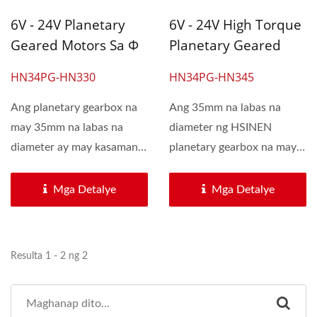
6V - 24V Planetary
6V - 24V High Torque
Geared Motors Sa Φ
Planetary Geared
35mm Na May 15kgs
Motor Sa Diameter Φ
HN34PG-HN330
HN34PG-HN345
Allowable Torque
22mm Na May
Mataas Na Katatagan
Ang planetary gearbox na
Ang 35mm na labas na
may 35mm na labas na
diameter ng HSINEN
diameter ay may kasamang
planetary gearbox na may
33mm na DC motor. Ito ay
34.5mm na DC motor ay
may mga kalamangan...
may mga kalamangan...
Mga Detalye
Mga Detalye
Resulta 1 - 2 ng 2