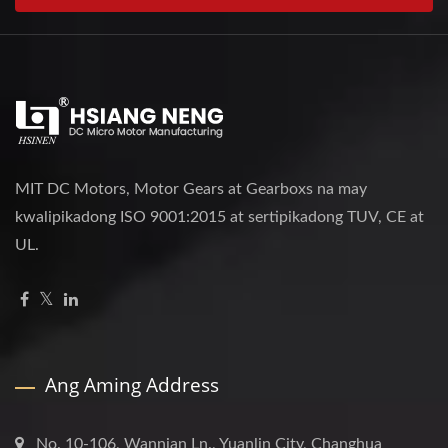
MIT DC Motors, Motor Gears at Gearboxs na may
kwalipikadong ISO 9001:2015 at sertipikadong TUV, CE at
UL.
Ang Aming Address
No. 10-106, Wannian Ln., Yuanlin City, Changhua