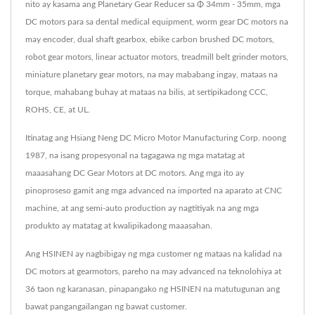
nito ay kasama ang Planetary Gear Reducer sa Φ 34mm - 35mm, mga
DC motors para sa dental medical equipment, worm gear DC motors na
may encoder, dual shaft gearbox, ebike carbon brushed DC motors,
robot gear motors, linear actuator motors, treadmill belt grinder motors,
miniature planetary gear motors, na may mababang ingay, mataas na
torque, mahabang buhay at mataas na bilis, at sertipikadong CCC,
ROHS, CE, at UL.
Itinatag ang Hsiang Neng DC Micro Motor Manufacturing Corp. noong
1987, na isang propesyonal na tagagawa ng mga matatag at
maaasahang DC Gear Motors at DC motors. Ang mga ito ay
pinoproseso gamit ang mga advanced na imported na aparato at CNC
machine, at ang semi-auto production ay nagtitiyak na ang mga
produkto ay matatag at kwalipikadong maaasahan.
Ang HSINEN ay nagbibigay ng mga customer ng mataas na kalidad na
DC motors at gearmotors, pareho na may advanced na teknolohiya at
36 taon ng karanasan, pinapangako ng HSINEN na matutugunan ang
bawat pangangailangan ng bawat customer.