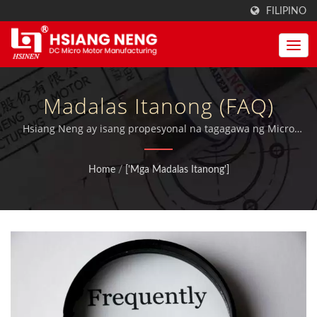
FILIPINO
Madalas Itanong (FAQ)
Hsiang Neng ay isang propesyonal na tagagawa ng Micro
Motor para sa Precision DC Motors at Geared Motors.
Home
/
['Mga Madalas Itanong']