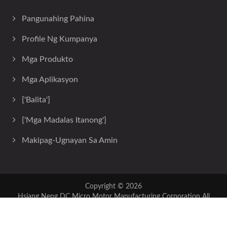
Pangunahing Pahina
Profile Ng Kumpanya
Mga Produkto
Mga Aplikasyon
['Balita']
['Mga Madalas Itanong']
Makipag-Ugnayan Sa Amin
Copyright © 2026
Hsiang Neng DC Micro Motor Manufacturing Corporation
All
Rights Reserved.
Consulted & Designed by
Ready-Market