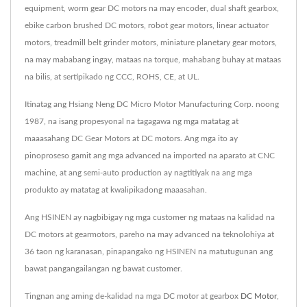
equipment, worm gear DC motors na may encoder, dual shaft gearbox,
ebike carbon brushed DC motors, robot gear motors, linear actuator
motors, treadmill belt grinder motors, miniature planetary gear motors,
na may mababang ingay, mataas na torque, mahabang buhay at mataas
na bilis, at sertipikado ng CCC, ROHS, CE, at UL.
Itinatag ang Hsiang Neng DC Micro Motor Manufacturing Corp. noong
1987, na isang propesyonal na tagagawa ng mga matatag at
maaasahang DC Gear Motors at DC motors. Ang mga ito ay
pinoproseso gamit ang mga advanced na imported na aparato at CNC
machine, at ang semi-auto production ay nagtitiyak na ang mga
produkto ay matatag at kwalipikadong maaasahan.
Ang HSINEN ay nagbibigay ng mga customer ng mataas na kalidad na
DC motors at gearmotors, pareho na may advanced na teknolohiya at
36 taon ng karanasan, pinapangako ng HSINEN na matutugunan ang
bawat pangangailangan ng bawat customer.
Tingnan ang aming de-kalidad na mga DC motor at gearbox
DC Motor
,