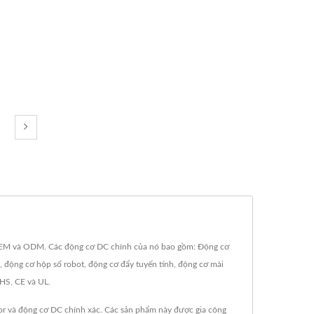
 OEM và ODM. Các động cơ DC chính của nó bao gồm: Động cơ
n, động cơ hộp số robot, động cơ đẩy tuyến tính, động cơ mài
HS, CE và UL.
r và động cơ DC chính xác. Các sản phẩm này được gia công