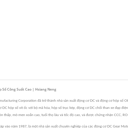
p Số Công Suất Cao | Hsiang Neng
nufacturing Corporation đã trở thành nhà sản xuất động cơ DC và động cơ hộp số
cơ DC hộp số vít ốc với bộ mã hóa, hộp số trục kép, động cơ DC chổi than xe đạp điệ
 ồn thấp, mô-men xoắn cao, tuổi thọ lâu và tốc độ cao, và được chứng nhận CCC, RO
ập vào năm 1987, là một nhà sản xuất chuyên nghiệp của các động cơ DC Gear Moto