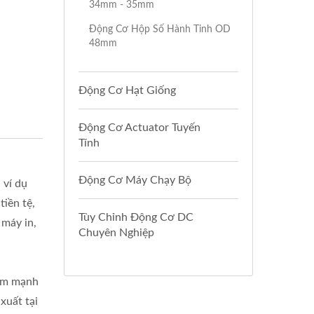
34mm - 35mm
Động Cơ Hộp Số Hành Tinh OD
48mm
Động Cơ Hạt Giống
Động Cơ Actuator Tuyến
Tính
Động Cơ Máy Chạy Bộ
 ví dụ
iền tệ,
Tùy Chỉnh Động Cơ DC
 máy in,
Chuyên Nghiệp
iểm mạnh
xuất tại