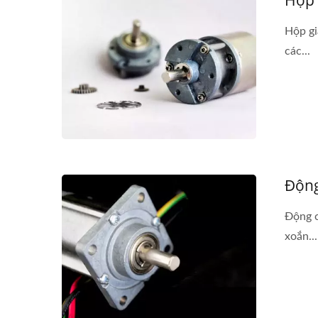
Hộp 
Hộp gi
các...
Động
Động 
xoắn...