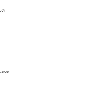
với
ô-men