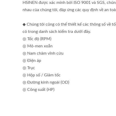
HSINEN được xác minh bởi ISO 9001 và SGS, chún
nhau của chúng tôi, đáp ứng các quy định về an to
◆ Chúng tôi cũng có thể thiết kế các thông số về 
có trong danh sách kiểm tra dưới đây.
◎ Tốc độ (RPM)
◎ Mô-men xoắn
◎ Nam châm vĩnh cửu
◎ Điện áp
◎ Trục
◎ Hộp số / Giảm tốc
◎ Đường kính ngoài (OD)
◎ Công suất (HP)
Động Cơ Hộp Số DC OD
Đ
30mm