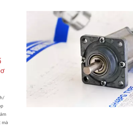
ố
Cơ
nh/
ộp
iảm
t mà