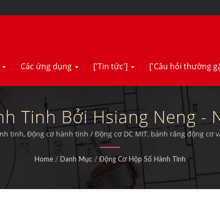
m
Các ứng dụng
['Tin tức']
['Câu hỏi thường g
h Tinh Bởi Hsiang Neng - 
DC.| Nhà Sản Xuất Động C
ành tinh, Động cơ hành tinh / Động cơ DC MIT, bánh răng động cơ v
được chứng nhận TUV, CE và UL.
Men Xoắn | Hsiang Neng
Home
/
Danh Mục
/
Động Cơ Hộp Số Hành Tinh