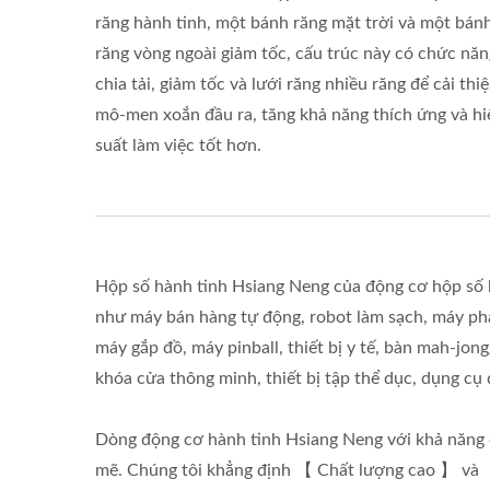
răng hành tinh, một bánh răng mặt trời và một bán
răng vòng ngoài giảm tốc, cấu trúc này có chức năn
chia tải, giảm tốc và lưới răng nhiều răng để cải thi
mô-men xoắn đầu ra, tăng khả năng thích ứng và hi
suất làm việc tốt hơn.
Hộp số hành tinh Hsiang Neng của động cơ hộp số h
như máy bán hàng tự động, robot làm sạch, máy pha 
máy gắp đồ, máy pinball, thiết bị y tế, bàn mah-jon
khóa cửa thông minh, thiết bị tập thể dục, dụng cụ đ
Dòng động cơ hành tinh Hsiang Neng với khả năng ch
mẽ. Chúng tôi khẳng định 【 Chất lượng cao 】 và 【 