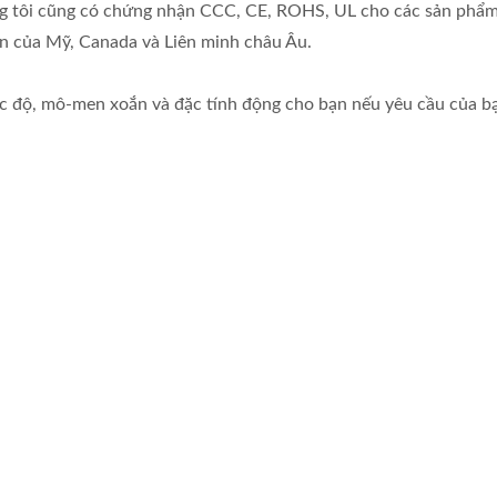
g tôi cũng có chứng nhận CCC, CE, ROHS, UL cho các sản phẩ
àn của Mỹ, Canada và Liên minh châu Âu.
tốc độ, mô-men xoắn và đặc tính động cho bạn nếu yêu cầu của 
ộng Cơ DC OD 21mm
Động Cơ Hộp Số DC
30mm