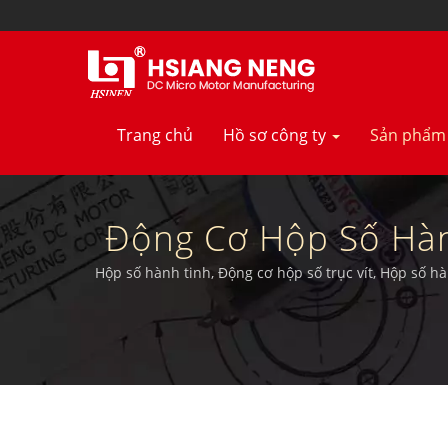
Trang chủ
Hồ sơ công ty
Sản phẩ
Động Cơ Hộp Số Hàn
Nghiệp Về Động Cơ 
Hộp số hành tinh, Động cơ hộp số trục vít, Hộp số h