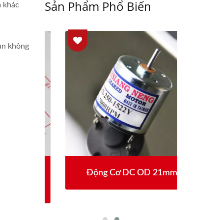
Sản Phẩm Phổ Biến
m khác
bạn không
 OD
Động Cơ DC OD 21mm
Đ