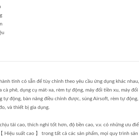
h
g
ện
ệu
ành tinh có sẵn để tùy chỉnh theo yêu cầu ứng dụng khác nhau,
cà phê, dụng cụ mát-xa, rèm tự động, máy đổi tiền xu, máy đổi t
gg tự động, bàn nâng điều chỉnh được, súng Airsoft, rèm tự động,
o, và thiết bị gia dụng.
ịu tải cao, thích nghi tốt hơn, độ bền cao, v.v. có những ưu đ
Hiệu suất cao 】 trong tất cả các sản phẩm, mọi quy trình sản 