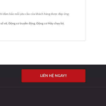
NEN đảm bảo mỗi yêu cầu của khách hàng được đáp ứng.
số vít
,
Động cơ truyền động
,
Động cơ Máy chạy bộ
,
LIÊN HỆ NGAY!!