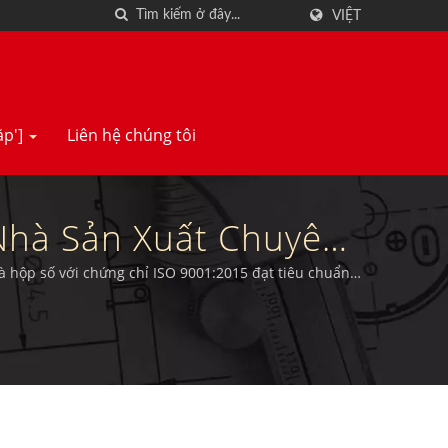
VIỆT
ặp']
Liên hệ chúng tôi
Nhà Sản Xuất Chuyên
ơ Và Hộp Số Cao Mô-
à hộp số với chứng chỉ ISO 9001:2015 đạt tiêu chuẩn,