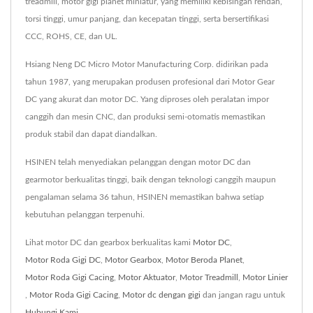
treadmill, motor gigi planet miniatur, yang memiliki kebisingan rendah,
torsi tinggi, umur panjang, dan kecepatan tinggi, serta bersertifikasi
CCC, ROHS, CE, dan UL.
Hsiang Neng DC Micro Motor Manufacturing Corp. didirikan pada
tahun 1987, yang merupakan produsen profesional dari Motor Gear
DC yang akurat dan motor DC. Yang diproses oleh peralatan impor
canggih dan mesin CNC, dan produksi semi-otomatis memastikan
produk stabil dan dapat diandalkan.
HSINEN telah menyediakan pelanggan dengan motor DC dan
gearmotor berkualitas tinggi, baik dengan teknologi canggih maupun
pengalaman selama 36 tahun, HSINEN memastikan bahwa setiap
kebutuhan pelanggan terpenuhi.
Lihat motor DC dan gearbox berkualitas kami
Motor DC
,
Motor Roda Gigi DC
,
Motor Gearbox
,
Motor Beroda Planet
,
Motor Roda Gigi Cacing
,
Motor Aktuator
,
Motor Treadmill
,
Motor Linier
,
Motor Roda Gigi Cacing
,
Motor dc dengan gigi
dan jangan ragu untuk
Hubungi Kami
.