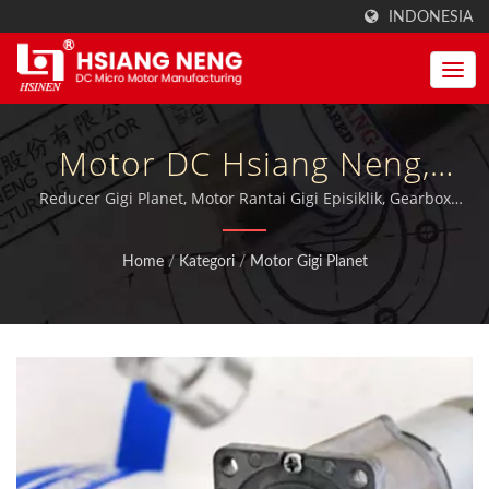
INDONESIA
Motor DC Hsiang Neng,
Produsen Profesional
Reducer Gigi Planet, Motor Rantai Gigi Episiklik, Gearbox
Planet, Motor Planet / MIT DC Motors, Motor Gears dan
Motor.| Produsen Motor
Gearbox dengan sertifikasi ISO 9001:2015 yang berkualitas,
Home
/
Kategori
/
Motor Gigi Planet
serta bersertifikat TUV, CE, dan UL.
Dan Gearbox Torsi Tinggi |
Hsiang Neng