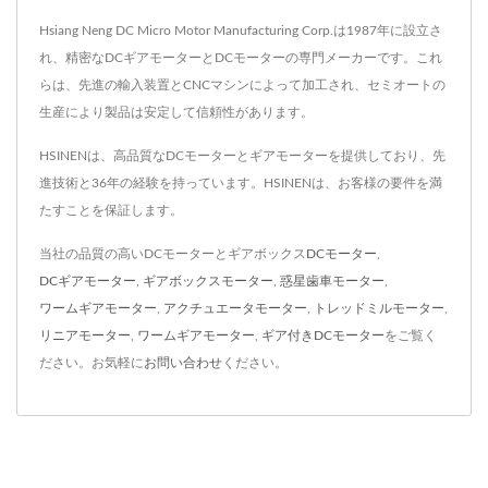
Hsiang Neng DC Micro Motor Manufacturing Corp.は1987年に設立さ
れ、精密なDCギアモーターとDCモーターの専門メーカーです。これ
らは、先進の輸入装置とCNCマシンによって加工され、セミオートの
生産により製品は安定して信頼性があります。
HSINENは、高品質なDCモーターとギアモーターを提供しており、先
進技術と36年の経験を持っています。HSINENは、お客様の要件を満
たすことを保証します。
当社の品質の高いDCモーターとギアボックス
DCモーター
,
DCギアモーター
,
ギアボックスモーター
,
惑星歯車モーター
,
ワームギアモーター
,
アクチュエータモーター
,
トレッドミルモーター
,
リニアモーター
,
ワームギアモーター
,
ギア付きDCモーター
をご覧く
ださい。お気軽に
お問い合わせ
ください。