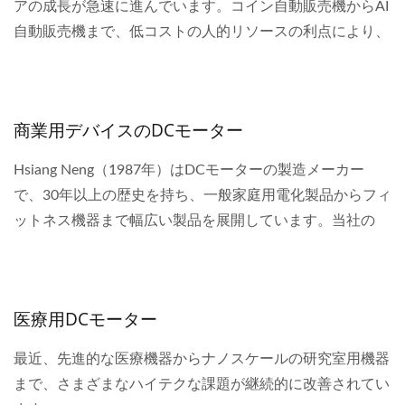
アの成長が急速に進んでいます。コイン自動販売機からAI
自動販売機まで、低コストの人的リソースの利点により、
誰もがビジネスを所有するためのハードルが大幅に低くな
りました。近年、自動販売機への需要は持続的に増加して
おり、疫病の状況は自動販売機産業の成長を加速させてい
商業用デバイスのDCモーター
ます。
Hsiang Neng（1987年）はDCモーターの製造メーカー
で、30年以上の歴史を持ち、一般家庭用電化製品からフィ
ットネス機器まで幅広い製品を展開しています。当社の
DCモーターを使用することで、スマートで自動化された
デバイスで満たされたより良い世界を目指しています。
医療用DCモーター
最近、先進的な医療機器からナノスケールの研究室用機器
まで、さまざまなハイテクな課題が継続的に改善されてい