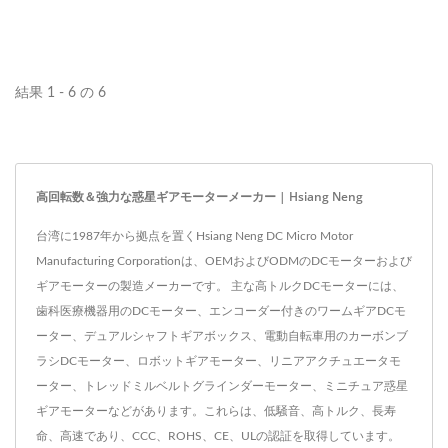
トし、多くの成功事例を積み重ねてきました。
結果 1 - 6 の 6
高回転数＆強力な惑星ギアモーターメーカー | Hsiang Neng
台湾に1987年から拠点を置くHsiang Neng DC Micro Motor
Manufacturing Corporationは、OEMおよびODMのDCモーターおよび
ギアモーターの製造メーカーです。 主な高トルクDCモーターには、
歯科医療機器用のDCモーター、エンコーダー付きのワームギアDCモ
ーター、デュアルシャフトギアボックス、電動自転車用のカーボンブ
ラシDCモーター、ロボットギアモーター、リニアアクチュエータモ
ーター、トレッドミルベルトグラインダーモーター、ミニチュア惑星
ギアモーターなどがあります。これらは、低騒音、高トルク、長寿
命、高速であり、CCC、ROHS、CE、ULの認証を取得しています。