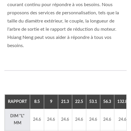
courant continu pour répondre à vos besoins. Nous
proposons des services de personnalisation, tels que la
taille du diamètre extérieur, le couple, la longueur de
l'arbre de sortie et le rapport de réduction du moteur.
Hsiang Neng peut vous aider à répondre à tous vos
besoins.
RAPPORT
8.5
9
21.3
22.5
53.1
56.3
132.8
DIM "L"
24.6
24.6
24.6
24.6
24.6
24.6
24.6
MM