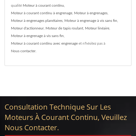
qualité
Moteur à courant continu
,
Moteur à courant continu à engrenage
,
Moteur à engrenages
,
Moteur à engrenages planétaires
,
Moteur à engrenage à vis sans fin
,
Moteur d'actionneur
,
Moteur de tapis roulant
,
Moteur linéaire
,
Moteur à engrenage à vis sans fin
,
Moteur à courant continu avec engrenage
et n'hésitez pas à
Nous contacter
.
Consultation Technique Sur Les
Moteurs À Courant Continu, Veuillez
Nous Contacter.