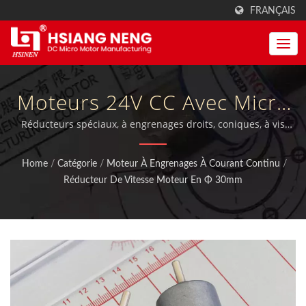
FRANÇAIS
Moteurs 24V CC Avec Micro
Boîte De Vitesses À
Réducteurs spéciaux, à engrenages droits, coniques, à vis
sans fin, réducteurs de vitesse / Moteurs à courant continu
Engrenages OEM
MIT, engrenages de moteur et boîtes de vitesses avec
Home
/
Catégorie
/
Moteur À Engrenages À Courant Continu
/
certification ISO 9001:2015 qualifiée, ainsi que les
Directement De L'usine De
Réducteur De Vitesse Moteur En Φ 30mm
certifications TUV, CE et UL.
Taiwan. | Fabricant De
Moteurs Et De Boîtes De
Vitesses À Couple Élevé |
Hsiang Neng