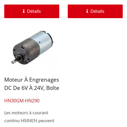
Médical.
Continu De 28 Mm
combinaison d'une boîte de
réducteur à engrenages...
De Diamètre.
vitesses...
Détails
Détails
Moteur À Engrenages
DC De 6V À 24V, Boîte
De Vitesses
HN30GM-HN290
Personnalisée Φ
30mm Plus Dia.
Les moteurs à courant
29mm Moteur
continu HSINEN peuvent