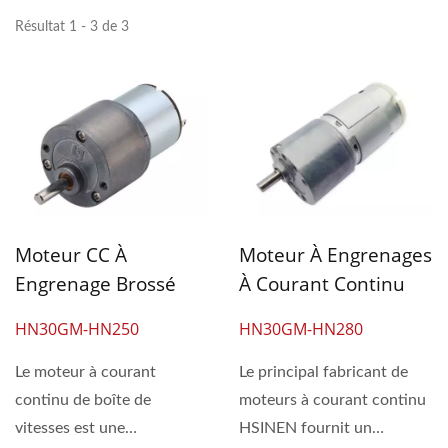
Résultat 1 - 3 de 3
Moteur CC À
Moteur À Engrenages
Engrenage Brossé
À Courant Continu
Personnalisé De 6V
Basse Vitesse De 3V À
HN30GM-HN250
HN30GM-HN280
Dans Un Petit Boîtier
24V, Boîtier De
De Transmission De
Vitesses De 30 Mm
Le moteur à courant
Le principal fabricant de
30 Mm De Diamètre
De Diamètre Avec
continu de boîte de
moteurs à courant continu
Pour Dispositif
Moteur À Courant
vitesses est une
HSINEN fournit un