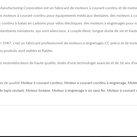
anufacturing Corporation est un fabricant de moteurs à courant continu et de mot
es moteurs à courant continu pour équipements médicaux dentaires, des moteurs à cou
 continu à balais en carbone pour vélos électriques, des moteurs à engrenages pour r
nétaires miniatures, qui sont silencieux, à couple élevé, longue durée de vie et haute
987, c'est un fabricant professionnel de moteurs à engrenages CC précis et de moteurs
 produits sont stables et fiables.
es motoréducteurs de haute qualité, dotés d'une technologie avancée et de 36 ans d'ex
es de qualité
Moteur à courant continu
,
Moteur à courant continu à engrenage
,
Moteu
e tapis roulant
,
Moteur linéaire
,
Moteur à engrenage à vis sans fin
,
Moteur à courant 