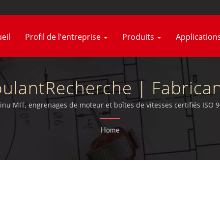
eil
Profil de l'entreprise
Produits
Application
ulantRecherche | Fabrica
Vitesses À Couple Élevé | 
nu MIT, engrenages de moteur et boîtes de vitesses certifiés ISO 9
Home