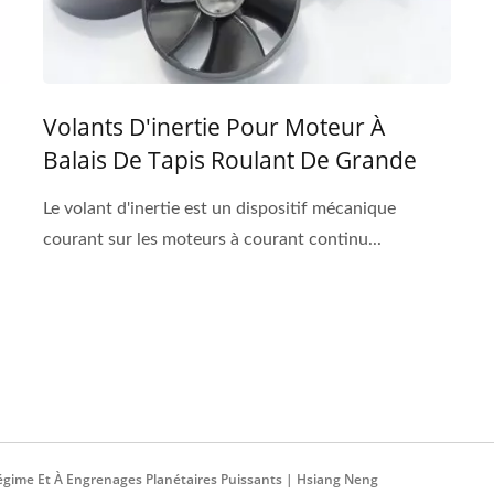
Volants D'inertie Pour Moteur À
Balais De Tapis Roulant De Grande
Taille De 12V ~ 220V Avec Un Couple
Le volant d'inertie est un dispositif mécanique
De 31 Kg-Cm
courant sur les moteurs à courant continu...
égime Et À Engrenages Planétaires Puissants | Hsiang Neng