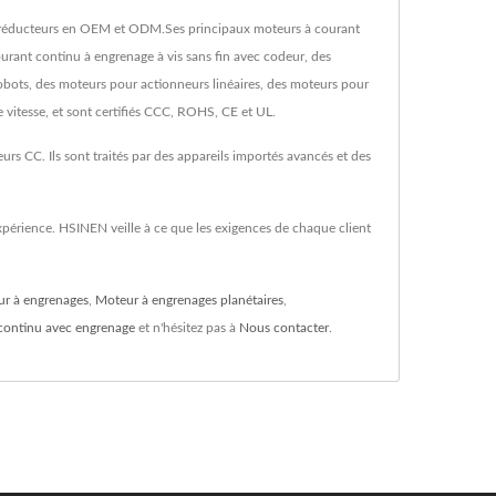
oréducteurs en OEM et ODM.Ses principaux moteurs à courant
rant continu à engrenage à vis sans fin avec codeur, des
obots, des moteurs pour actionneurs linéaires, des moteurs pour
 vitesse, et sont certifiés CCC, ROHS, CE et UL.
 CC. Ils sont traités par des appareils importés avancés et des
périence. HSINEN veille à ce que les exigences de chaque client
r à engrenages
,
Moteur à engrenages planétaires
,
continu avec engrenage
et n'hésitez pas à
Nous contacter
.