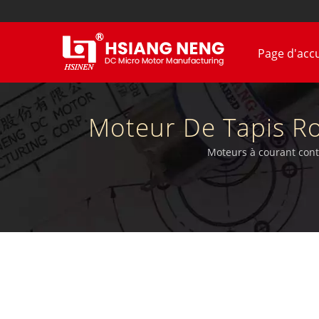
Page d'accu
Moteur De Tapis Ro
Boîtes De 
Moteurs à courant conti