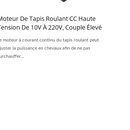
Moteur De Tapis Roulant CC Haute
Tension De 10V À 220V, Couple Élevé
De 1,25 CV, De Grande Taille Avec Un
e moteur à courant continu du tapis roulant peut
Diamètre Extérieur De 105 Mm
juster la puissance en chevaux afin de ne pas
urchauffer...