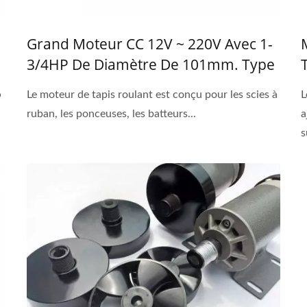
Grand Moteur CC 12V ~ 220V Avec 1-
3/4HP De Diamètre De 101mm. Type
De Machine De Tapis Roulant
φ
Le moteur de tapis roulant est conçu pour les scies à
L
ruban, les ponceuses, les batteurs...
a
s