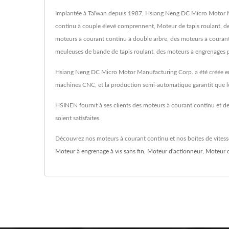
Implantée à Taïwan depuis 1987, Hsiang Neng DC Micro Motor M
continu à couple élevé comprennent, Moteur de tapis roulant, d
moteurs à courant continu à double arbre, des moteurs à courant
meuleuses de bande de tapis roulant, des moteurs à engrenages pla
Hsiang Neng DC Micro Motor Manufacturing Corp. a été créée en 1
machines CNC, et la production semi-automatique garantit que les
HSINEN fournit à ses clients des moteurs à courant continu et d
soient satisfaites.
Découvrez nos moteurs à courant continu et nos boîtes de vitess
Moteur à engrenage à vis sans fin
,
Moteur d'actionneur
,
Moteur d