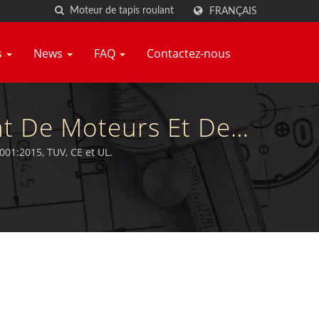
FRANÇAIS
s
News
FAQ
Contactez-nous
nt De Moteurs Et De
Hsiang Neng
001:2015, TUV, CE et UL.