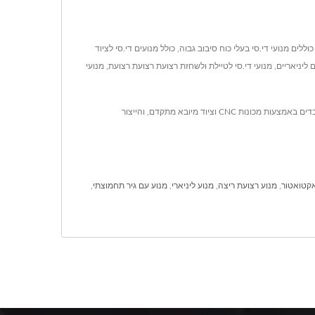
Hsiang היא יצרן OEM ו-ODM של מנועי DC וגירמוטור. המנועים העיקריים שלו כוללים מנועי די.סי בעלי כוח סיבוב גבוה, כולל מנועים די.סי לציוד
ים ליניאריים, מנועי די.סי לטיילת ולשחזת רצועת רצועת רצועת, מנועי
חברת Hsiang Neng DC Micro Motor Manufacturing Corp. הוקמה בשנת 1987, והיא יצרנית מקצועית של מנועים מדויקים DC Gear ומנועים DC. המנועים מעובדים באמצעות מכונות CNC וציוד מיובא מתקדם, והייצור
אקטואטור
,
מנוע רצועת ריצה
,
מנוע ליניארי
,
מנוע עם גיר תחמוצתי
,