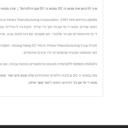
איך לרכוש את מנוע ה-DC ומנוע ה-DC עם הילוכים? | יצרן מנועים ותיבות הילוכה בסיבוב גבוה | הסיאנג ננג
רפואי שיניים, מנועי די.סי עם גיר תוך כדי קידוד, תיבת גיר דו צדדית, 
די.סי מיניאטוריים עם גיר פלנטרי, הם שקטים, עם כוח סיבוב גבוה, ארוכי חיים ובמה
חצי-אוטומטי מבטיח שהמוצרים יהיו יציבים ואיכותיים.
HSINEN מספקת ללקוחותיה מנועים וגירמוטורים באיכות גבוהה, עם טכנולוגיה מתקדמת ו-36 שנות ניסיון, HSINEN מבטיחה שכל דרישות הלקוח מתקיימות.
צפו במנועי ה-DC ובתיבת הילוכים האיכותיים שלנו
מנוע זרם ישיר
,
מנוע
מנוע די סי עם גיר
ותרגישו חופשי ל
יצור קשר איתנו
.