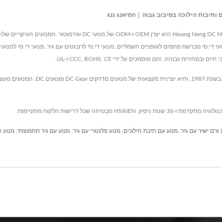
ממוקם בטייוואן מאז 1987,  Neng DC Micro Motor Manufacturing Corporation
מנועי די.סי מברשת פחמים לאופניים חשמליים, מנועי די.סי לרובוטים עם גיר, מנועי די.סי למנוע
ירות גבוהה, והם מוסמכים על ידי CCC, ROHS, CE ו-UL.
 זרם ישיר עם גיר
,
מנוע עם תיבת הילוכים
,
מנוע פלנטרי עם גיר
,
מנוע עם גיר תחמוצתי
,
מנוע 