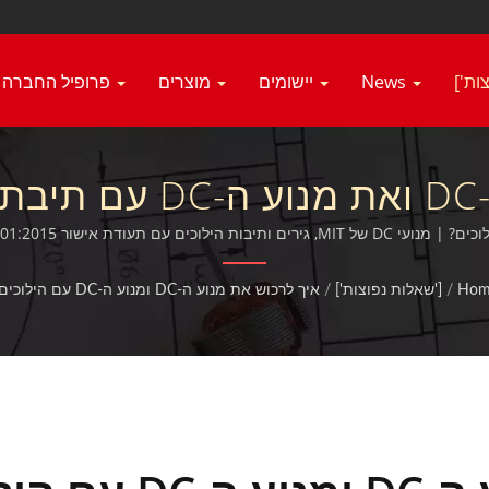
News
יישומים
מוצרים
פרופיל החברה
כיצד לרכוש את מנוע ה
ם מיניאטוריים מסוג דגן התיל
Hom
/
['שאלות נפוצות']
/
איך לרכוש את מנוע ה-DC ומנוע ה-DC עם הילוכים?