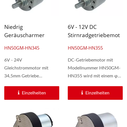
Niedrig
6V - 12V DC
Geräuscharmer
Stirnradgetriebemot
Gleichstromgetriebe
Or Mit
HN50GM-HN345
HN50GM-HN355
Motor 6V - 24V Mit
Getriebereduzierer
Getriebe 34,5 Mm
Und Einem
6V - 24V
DC-Getriebemotor mit
Außendurchmesser.
Durchmesser Von 50
Gleichstrommotor mit
Modellnummer HN50GM-
Mm
34,5mm Getriebe
HN355 wird mit einem φ
HN50GM-HN345 DC
50mm - 50,5mm
Getriebemotor wird mit φ
Stirnradgetriebe...
Einzelheiten
Einzelheiten
50mm...