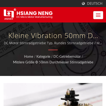
DEUTSCH
Kleine Vibration 50mm DC
Planeten- Und Mikro-
DC Motor Stirnradgetriebe Typ, Rundes Stirnradgetriebe / MIT
DC-Motoren, Motorgetriebe und Getriebeboxen mit
Stirnradgetriebe
qualifizierter ISO 9001:2015, außerdem zertifiziert durch TUV,
Home
/
Kategorie
/
DC-Getriebemotor
/
CE und UL.
Modellfertigung. | Hersteller
Mittlere Größe Φ 50mm Durchmesser Stirnradgetriebe
Von
Hochdrehmomentmotoren
& Getrieben | Hsiang Neng