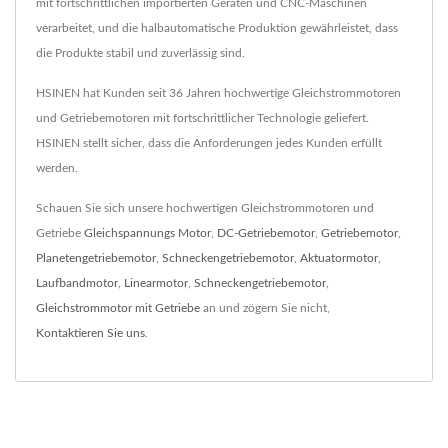
mit fortschrittlichen importierten Geräten und CNC-Maschinen
verarbeitet, und die halbautomatische Produktion gewährleistet, dass
die Produkte stabil und zuverlässig sind.
HSINEN hat Kunden seit 36 Jahren hochwertige Gleichstrommotoren
und Getriebemotoren mit fortschrittlicher Technologie geliefert.
HSINEN stellt sicher, dass die Anforderungen jedes Kunden erfüllt
werden.
Schauen Sie sich unsere hochwertigen Gleichstrommotoren und
Getriebe
Gleichspannungs Motor
,
DC-Getriebemotor
,
Getriebemotor
,
Planetengetriebemotor
,
Schneckengetriebemotor
,
Aktuatormotor
,
Laufbandmotor
,
Linearmotor
,
Schneckengetriebemotor
,
Gleichstrommotor mit Getriebe
an und zögern Sie nicht,
Kontaktieren Sie uns
.