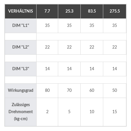
VERHÄLTNIS
7.7
25.3
83.5
275.5
DIM "L1"
35
35
35
35
DIM "L2"
22
22
22
22
DIM "L3"
14
14
14
14
Wirkungsgrad
80
70
60
50
Zulässiges
Drehmoment
2
5
10
15
(kg-cm)