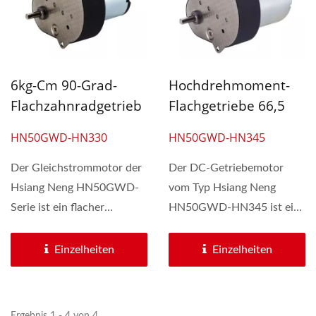
6kg-Cm 90-Grad-
Hochdrehmoment-
Flachzahnradgetrieb
Flachgetriebe 66,5
E 66,5mm Mit 33mm
Mm X 53,6 Mm Mit
HN50GWD-HN330
HN50GWD-HN345
6V - 24V
6V - 24V DC 34,5 Mm
Gleichstrommotor
Getriebemotor
Der Gleichstrommotor der
Der DC-Getriebemotor
Hsiang Neng HN50GWD-
vom Typ Hsiang Neng
Serie ist ein flacher
HN50GWD-HN345 ist ein
Stirnradgetriebemotor, der
flacher spurgetriebener
mit einem...
Spezialgetriebekasten...
Einzelheiten
Einzelheiten