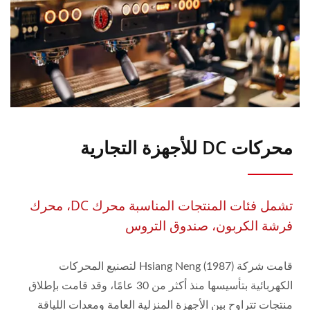
محركات DC للأجهزة التجارية
تشمل فئات المنتجات المناسبة محرك DC، محرك
فرشة الكربون، صندوق التروس
قامت شركة Hsiang Neng (1987) لتصنيع المحركات
الكهربائية بتأسيسها منذ أكثر من 30 عامًا، وقد قامت بإطلاق
منتجات تتراوح بين الأجهزة المنزلية العامة ومعدات اللياقة