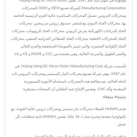
موجودة في تايوان منذ عام 1987، تعمل Hsiang Neng DC Micro Motor
Manufacturing Corporation كشركة تصنيع OEM و ODM للمحركات
ومحركات التروس. تشمل المحركات المباشرة عالية العزم الرئيسية الخاصة
بها، محركات العتاد الدودي مع مُشفر، صندوق تروس ذو رمحين، محركات
العتاد للدراجات الكهربائية بفرش كربوني، محركات العتاد للروبوتات، محركات
العتاد للمحركات الخطية، محركات العتاد للمطاحن الحزامية للمشي، محركات
العتاد الكوكبية الصغيرة، والتي تتميز بالضوضاء المنخفضة والعزم العالي
والعمر الطويل والسرعة العالية، وهي معتمدة من CCC و ROHS و CE و UL.
تأسست شركة Hsiang Neng DC Micro Motor Manufacturing Corp. في
عام 1987، وهي شركة تصنيع محركات التيار المستمر ومحركات التروس ذات
الدقة العالية. تتم معالجة هذه المحركات باستخدام الأجهزة المستوردة
المتقدمة وآلة CNC، وتضمن الإنتاج شبه التلقائي أن المنتجات مستقرة
وموثوقة ومؤهلة.
تقدم HSINEN للعملاء محركات تيار مستمر ومحركات تروس عالية الجودة، مع
تكنولوجيا متقدمة وخبرة تمتد لـ 36 عامًا، تضمن HSINEN تلبية متطلبات كل
عميل.
شاهد محركات التيار المستمر وصناديق التروس عالية الجودة