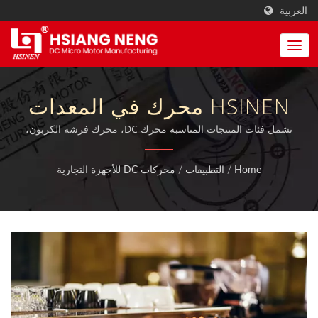
العربية
HSINEN محرك في المعدات
التجارية، طاولة رفع، باب
تشمل فئات المنتجات المناسبة محرك DC، محرك فرشة الكربون،
صندوق التروس / محركات MIT DC وتروس المحرك وصناديق التروس
تلقائي.| مصنع محركات التروس
مع شهادة ISO 9001:2015 المؤهلة بالإضافة إلى شهادات TUV و CE و
Home
/
التطبيقات
/
محركات DC للأجهزة التجارية
UL.
الكوكبية عالية الدوران والقوية |
هسيان نينغ